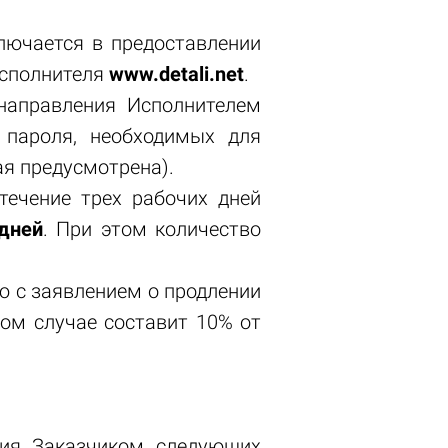
лючается в предоставлении
Исполнителя
www
.detali.net
.
 направления Исполнителем
 пароля, необходимых для
ая предусмотрена).
 течение трех рабочих дней
дней
. При этом количество
лю с заявлением о продлении
том случае составит 10% от
ния Заказчиком следующих