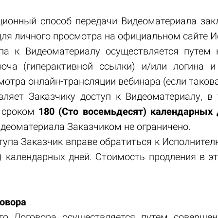
нционный способ передачи Видеоматериала зак
для личного просмотра на официальном сайте 
упа к Видеоматериалу осуществляется путем
люча (гиперактивной ссылки) и/или логина и
мотра онлайн-трансляции вебинара (если таков
вляет Заказчику доступ к Видеоматериалу, в
ы сроком
180 (Сто восемьдесят) календарных 
деоматериала Заказчиком не ограничено.
ступа Заказчик вправе обратиться к Исполните
) календарных дней. Стоимость продления в э
говора
его Договора осуществляется путем соверше